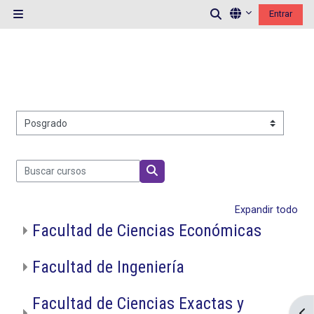
Salta al contenido principal
Selector de bús
Entrar
Panel lateral
Categorías
Buscar cursos
Buscar cursos
Expandir todo
Facultad de Ciencias Económicas
Facultad de Ingeniería
Facultad de Ciencias Exactas y
Abr