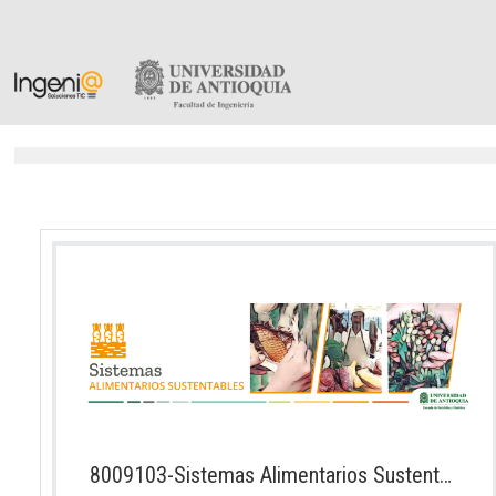
Salta al contenido principal
8009103-Sistemas Alimentarios Sustentables 2026-2